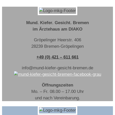
Mund. Kiefer. Gesicht. Bremen
im Ärztehaus am DIAKO
Gröpelinger Heerstr. 406
28239 Bremen-Gröpelingen
+49 (0) 421 – 611 661
info@mund-kiefer-gesicht-bremen.de
Öffnungszeiten
Mo. – Fr. 08.00 – 17.00 Uhr
und nach Vereinbarung.