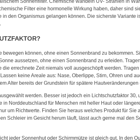
ischem Sonnenfilter. Chemische wandeln UV- Strahlen in Wärm
emische Filter eine hormonelle Wirkung haben, daher sind sie s
ie in den Organismus gelangen können. Die sicherste Variante i
.
CHUTZFAKTOR?
onne bewegen können, ohne einen Sonnenbrand zu bekommen. Sin
Sonne aussetzen, ohne einen Sonnenbrand zu erleiden. Tragen 
lte die errechnete Zeit niemals voll ausgeschöpft werden. Tra
 Lassen keine Areale aus: Nase, Oberlippe, Stirn, Ohren und au
em Alter bereits der Grundstein für spätere Hautveränderungen 
0 ausgewählt werden. Besser ist jedoch ein Lichtschutzfaktor 30,
ade in Norddeutschland für Menschen mit heller Haut oder länge
r nur um Richtwerte. Finden Sie heraus welches Produkt für Sie 
hen Schleier im Gesicht herum läuft, lässt auch gerne mal de
ht jeder Sonnenhut oder Schirmmütze ist gleich gut. In den O