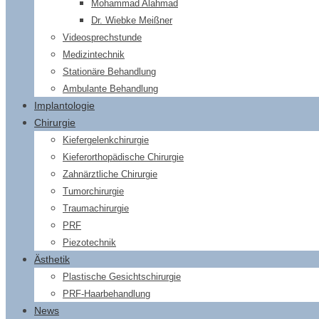
Mohammad Alahmad
Dr. Wiebke Meißner
Videosprechstunde
Medizintechnik
Stationäre Behandlung
Ambulante Behandlung
Implantologie
Chirurgie
Kiefergelenkchirurgie
Kieferorthopädische Chirurgie
Zahnärztliche Chirurgie
Tumorchirurgie
Traumachirurgie
PRF
Piezotechnik
Ästhetik
Plastische Gesichtschirurgie
PRF-Haarbehandlung
News