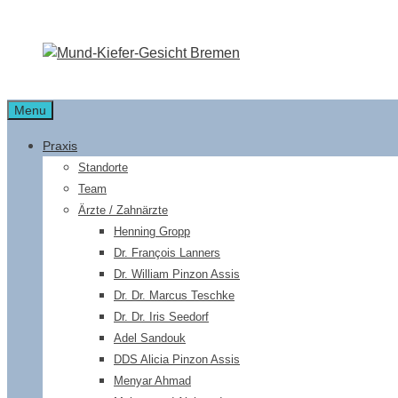
Zum
Inhalt
springen
Menu
Praxis
Standorte
Team
Ärzte / Zahnärzte
Henning Gropp
Dr. François Lanners
Dr. William Pinzon Assis
Dr. Dr. Marcus Teschke
Dr. Dr. Iris Seedorf
Adel Sandouk
DDS Alicia Pinzon Assis
Menyar Ahmad