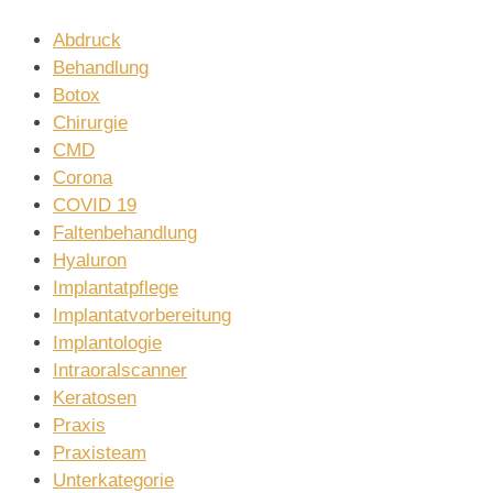
Abdruck
Behandlung
Botox
Chirurgie
CMD
Corona
COVID 19
Faltenbehandlung
Hyaluron
Implantatpflege
Implantatvorbereitung
Implantologie
Intraoralscanner
Keratosen
Praxis
Praxisteam
Unterkategorie