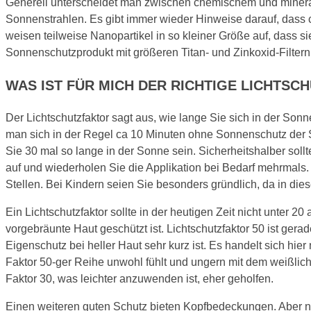
Generell unterscheidet man zwischen chemischem und mineral
Sonnenstrahlen. Es gibt immer wieder Hinweise darauf, dass ch
weisen teilweise Nanopartikel in so kleiner Größe auf, dass s
Sonnenschutzprodukt mit größeren Titan- und Zinkoxid-Filtern
WAS IST FÜR MICH DER RICHTIGE LICHTS
Der Lichtschutzfaktor sagt aus, wie lange Sie sich in der S
man sich in der Regel ca 10 Minuten ohne Sonnenschutz der 
Sie 30 mal so lange in der Sonne sein. Sicherheitshalber sol
auf und wiederholen Sie die Applikation bei Bedarf mehrmals.
Stellen. Bei Kindern seien Sie besonders gründlich, da in dies
Ein Lichtschutzfaktor sollte in der heutigen Zeit nicht unter 2
vorgebräunte Haut geschützt ist. Lichtschutzfaktor 50 ist ger
Eigenschutz bei heller Haut sehr kurz ist. Es handelt sich hie
Faktor 50-ger Reihe unwohl fühlt und ungern mit dem weißlic
Faktor 30, was leichter anzuwenden ist, eher geholfen.
Einen weiteren guten Schutz bieten Kopfbedeckungen. Aber nic